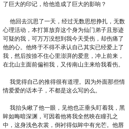
了巨大的印记，给他造成了巨大的影响？
他回去沉思了一天，经过无数思想挣扎，无数
心理活动，本打算放弃这个身为仙门弟子且形迹
可疑的我，可万万没想到我今天受伤，却伤痛了
他的心。他终于不得不承认自己其实已经爱上了
我，然后按捺不住心里澎湃的爱意，冲上前来，
在北山主面前偏袒我，又传南山主来给我看伤。
我觉得自己的推得很有道理。因为外面那些情
情爱爱的话本子，不都是这么写的么。
我抬头瞅了他一眼，见他也正垂头盯着我，黑
眸如晦暗深渊，可因着他将我全然映在瞳孔之
中，这身浅色衣裳，倒衬得似眸中有光芒。他唇