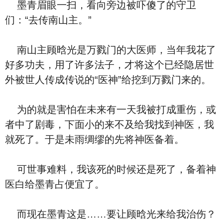
墨青眉眼一扫，看向旁边被吓傻了的守卫
们：“去传南山主。”
南山主顾晗光是万戮门的大医师，当年我花了
好多功夫，用了许多法子，才将这个已经隐居世
外被世人传成传说的“医神”给挖到万戮门来的。
为的就是害怕在未来有一天我被打成重伤，或
者中了剧毒，下面小的来不及给我找到神医，我
就死了。于是未雨绸缪的先将神医备着。
可世事难料，我该死的时候还是死了，备着神
医白给墨青占便宜了。
而现在墨青这是……要让顾晗光来给我治伤？