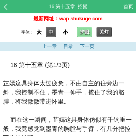
16 第十五章_招摇
首页
最新网址：wap.shukuge.com
大
中
小
护眼
关灯
字体：
上一章
目录
下一页
16 第十五章 (第1/3页)
芷嫣这具身体太过疲惫，不由自主的往旁边一
斜，我控制不住，墨青一伸手，揽住了我的胳
膊，将我微微带进怀里。
而在这一瞬间，芷嫣这具身体仿似有千钧重一
般，我竟感觉到墨青的胸膛与手臂，有几分把控