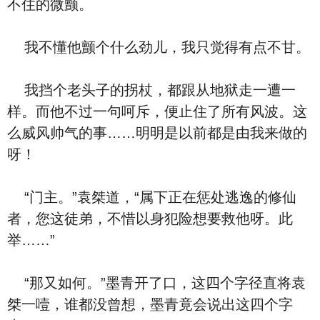
不住的微颤。
我不懂他颤个什么劲儿，我只觉得有点不甘。
我挡个老头子的拐杖，都跟从地狱走一遭一
样。而他不过一句呵斥，便止住了所有风波。这
么威风帅气的事……明明是以前都是由我来做的
呀！
“门主。”袁桀道，“属下正在惩处逃逸的修仙
者，您这徒弟，不惜以身犯险想要救他呀。此
举……”
“那又如何。”墨青开了口，这四个字径直将袁
桀一噎，谁都没曾想，墨青竟会说出这四个字