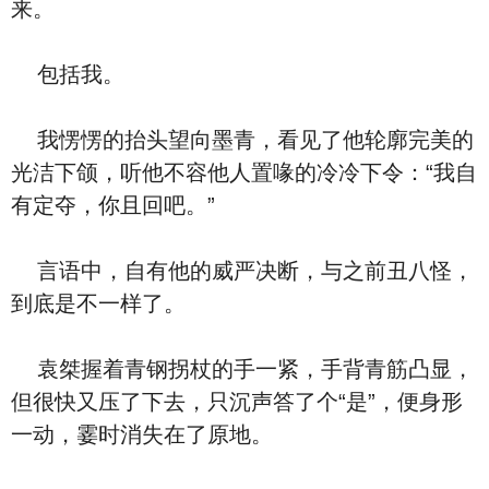
来。
包括我。
我愣愣的抬头望向墨青，看见了他轮廓完美的
光洁下颌，听他不容他人置喙的冷冷下令：“我自
有定夺，你且回吧。”
言语中，自有他的威严决断，与之前丑八怪，
到底是不一样了。
袁桀握着青钢拐杖的手一紧，手背青筋凸显，
但很快又压了下去，只沉声答了个“是”，便身形
一动，霎时消失在了原地。