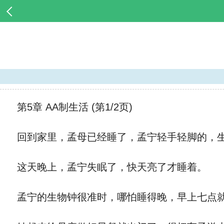
第5章 AA制生活 (第1/2页)
回到家里，孟母已经睡了，孟宁轻手轻脚的，生
这天晚上，孟宁失眠了，快天亮了才睡着。
孟宁的生物钟很准时，哪怕睡得晚，早上七点