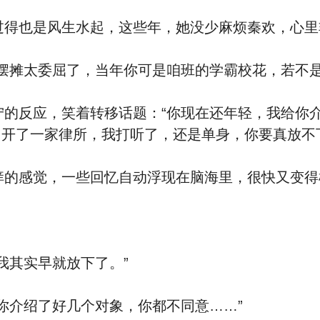
得也是风生水起，这些年，她没少麻烦秦欢，心里
摆摊太委屈了，当年你可是咱班的学霸校花，若不是
的反应，笑着转移话题：“你现在还年轻，我给你
开了一家律所，我打听了，还是单身，你要真放不
的感觉，一些回忆自动浮现在脑海里，很快又变得
我其实早就放下了。”
你介绍了好几个对象，你都不同意……”