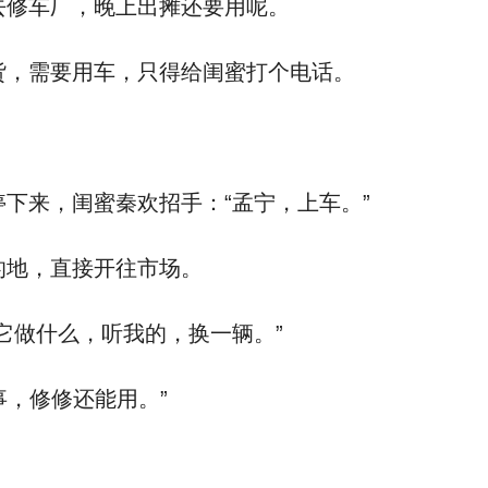
修车厂，晚上出摊还要用呢。
，需要用车，只得给闺蜜打个电话。
下来，闺蜜秦欢招手：“孟宁，上车。”
地，直接开往市场。
它做什么，听我的，换一辆。”
事，修修还能用。”