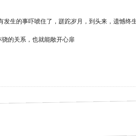
有发生的事吓唬住了，蹉跎岁月，到头来，遗憾终生
骁的关系，也就能敞开心扉