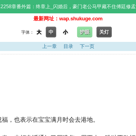
第2258章番外篇：终章上_闪婚后，豪门老公马甲藏不住傅廷修孟
最新网址：wap.shukuge.com
大
中
小
护眼
关灯
字体：
上一章
目录
下一页
福，也表示在宝宝满月时会去港地。