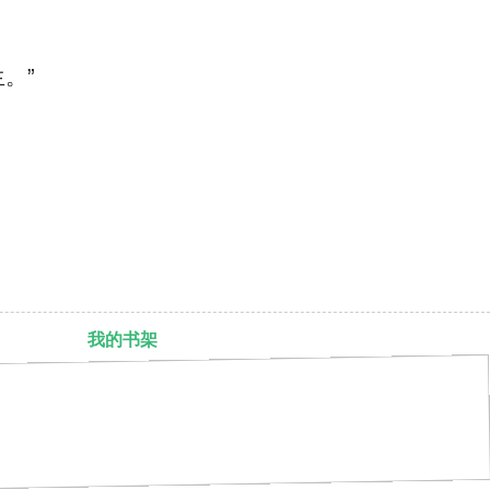
。”
我的书架