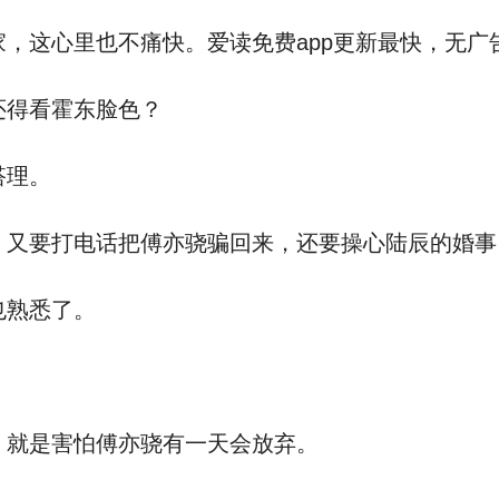
，这心里也不痛快。爱读免费app更新最快，无广
得看霍东脸色？
搭理。
又要打电话把傅亦骁骗回来，还要操心陆辰的婚事
也熟悉了。
就是害怕傅亦骁有一天会放弃。