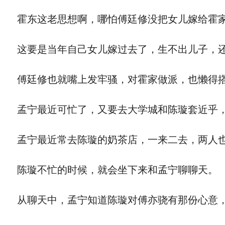
霍东这老思想啊，哪怕傅廷修没把女儿嫁给霍家
这要是当年自己女儿嫁过去了，生不出儿子，还
傅廷修也就嘴上发牢骚，对霍家做派，也懒得
孟宁最近可忙了，又要去大学城和陈璇套近乎，
孟宁最近常去陈璇的奶茶店，一来二去，两人
陈璇不忙的时候，就会坐下来和孟宁聊聊天。
从聊天中，孟宁知道陈璇对傅亦骁有那份心意，