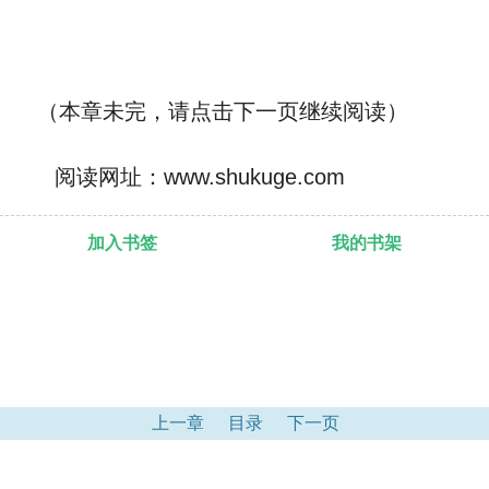
（本章未完，请点击下一页继续阅读）
阅读网址：www.shukuge.com
加入书签
我的书架
上一章
目录
下一页