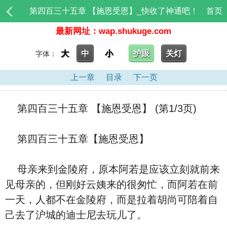
第四百三十五章 【施恩受恩】_快收了神通吧！
首页
最新网址：wap.shukuge.com
大
中
小
护眼
关灯
字体：
上一章
目录
下一页
第四百三十五章 【施恩受恩】 (第1/3页)
第四百三十五章【施恩受恩】
母亲来到金陵府，原本阿若是应该立刻就前来
见母亲的，但刚好云姨来的很匆忙，而阿若在前
一天，人都不在金陵府，而是拉着胡尚可陪着自
己去了沪城的迪士尼去玩儿了。