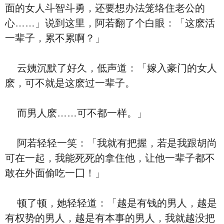
面的女人斗智斗勇，还要想办法笼络住老公的
心……」说到这里，阿若翻了个白眼：「这麽活
一辈子，累不累啊？」
云姨沉默了好久，低声道：「嫁入豪门的女人
麽，可不就是这麽过一辈子。
而男人麽……可不都一样。」
阿若轻轻一笑：「我就有把握，若是我跟胡尚
可在一起，我能死死的拿住他，让他一辈子都不
敢在外面偷吃一囗！」
顿了顿，她轻轻道：「越是有钱的男人，越是
有权势的男人，越是有本事的男人，我就越没把