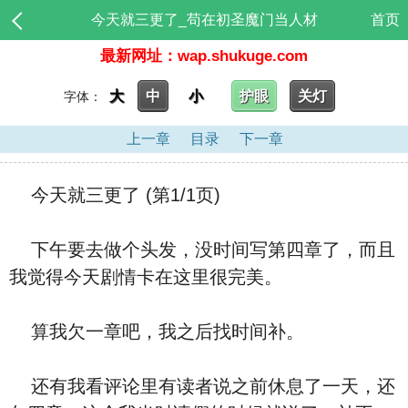
今天就三更了_苟在初圣魔门当人材
首页
最新网址：wap.shukuge.com
大
中
小
护眼
关灯
字体：
上一章
目录
下一章
今天就三更了 (第1/1页)
下午要去做个头发，没时间写第四章了，而且
我觉得今天剧情卡在这里很完美。
算我欠一章吧，我之后找时间补。
还有我看评论里有读者说之前休息了一天，还