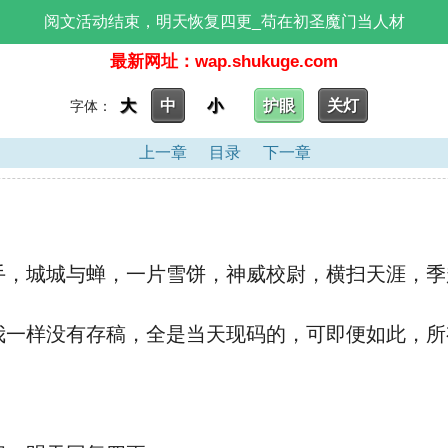
阅文活动结束，明天恢复四更_苟在初圣魔门当人材
最新网址：wap.shukuge.com
大
中
小
护眼
关灯
字体：
上一章
目录
下一章
，城城与蝉，一片雪饼，神威校尉，横扫天涯，季
一样没有存稿，全是当天现码的，可即便如此，所