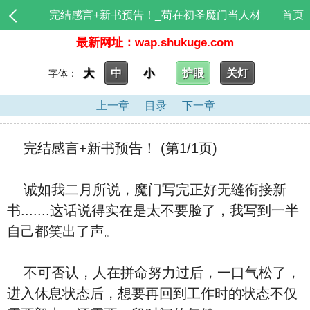
完结感言+新书预告！_苟在初圣魔门当人材
首页
最新网址：wap.shukuge.com
大
中
小
护眼
关灯
字体：
上一章
目录
下一章
完结感言+新书预告！ (第1/1页)
诚如我二月所说，魔门写完正好无缝衔接新
书.......这话说得实在是太不要脸了，我写到一半
自己都笑出了声。
不可否认，人在拼命努力过后，一口气松了，
进入休息状态后，想要再回到工作时的状态不仅