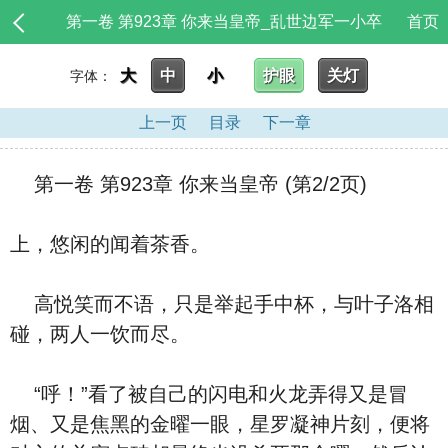
第一卷 第923章 你来当皇帝_乱世边军一小卒
首页
大
中
小
护眼
关灯
字体：
上一页
目录
下一章
第一卷 第923章 你来当皇帝 (第2/2页)
上，悠闲的闻着茶香。
高悦笑而不语，只是举起手中杯，与叶子洛相
碰，两人一饮而尽。
“呼！”看了被自己的闪电和火龙弄得又是冒
烟、又是焦黑的金曜一眼，星罗凝神片刻，便将