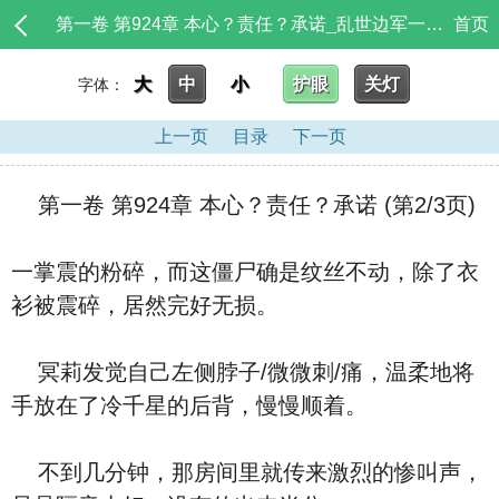
第一卷 第924章 本心？责任？承诺_乱世边军一小卒
首页
大
中
小
护眼
关灯
字体：
上一页
目录
下一页
第一卷 第924章 本心？责任？承诺 (第2/3页)
一掌震的粉碎，而这僵尸确是纹丝不动，除了衣
衫被震碎，居然完好无损。
冥莉发觉自己左侧脖子/微微刺/痛，温柔地将
手放在了冷千星的后背，慢慢顺着。
不到几分钟，那房间里就传来激烈的惨叫声，