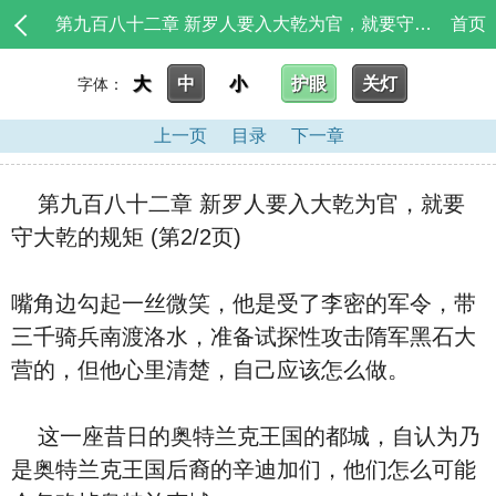
第九百八十二章 新罗人要入大乾为官，就要守大乾的规矩_大唐：请陛下归天
首页
大
中
小
护眼
关灯
字体：
上一页
目录
下一章
第九百八十二章 新罗人要入大乾为官，就要
守大乾的规矩 (第2/2页)
嘴角边勾起一丝微笑，他是受了李密的军令，带
三千骑兵南渡洛水，准备试探性攻击隋军黑石大
营的，但他心里清楚，自己应该怎么做。
这一座昔日的奥特兰克王国的都城，自认为乃
是奥特兰克王国后裔的辛迪加们，他们怎么可能