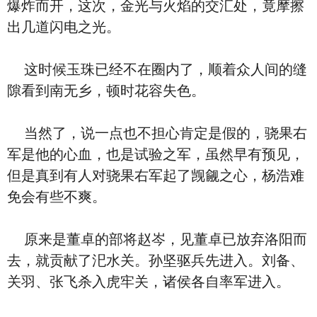
爆炸而开，这次，金光与火焰的交汇处，竟摩擦
出几道闪电之光。
这时候玉珠已经不在圈内了，顺着众人间的缝
隙看到南无乡，顿时花容失色。
当然了，说一点也不担心肯定是假的，骁果右
军是他的心血，也是试验之军，虽然早有预见，
但是真到有人对骁果右军起了觊觎之心，杨浩难
免会有些不爽。
原来是董卓的部将赵岑，见董卓已放弃洛阳而
去，就贡献了汜水关。孙坚驱兵先进入。刘备、
关羽、张飞杀入虎牢关，诸侯各自率军进入。