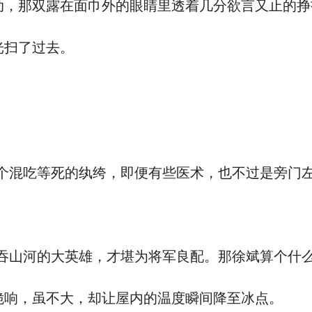
，那双露在面巾外的眼睛里透着几分欲言又止的挣
光扫了过去。
个混吃等死的纨绔，即便有些医术，也不过是旁门左
吞山河的大英雄，才堪为将军良配。那徐斌算个什么
响，虽不大，却让屋内的温度瞬间降至冰点。