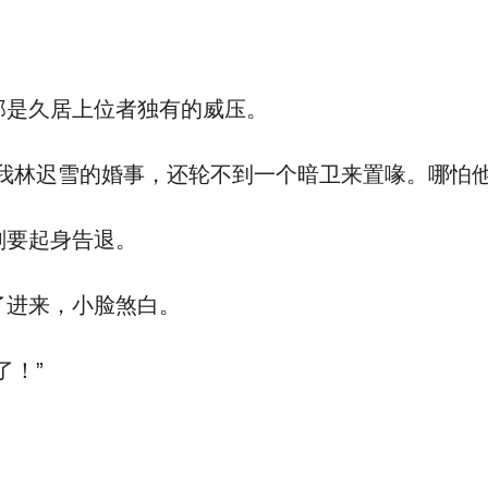
是久居上位者独有的威压。
我林迟雪的婚事，还轮不到一个暗卫来置喙。哪怕他
刚要起身告退。
进来，小脸煞白。
了！”