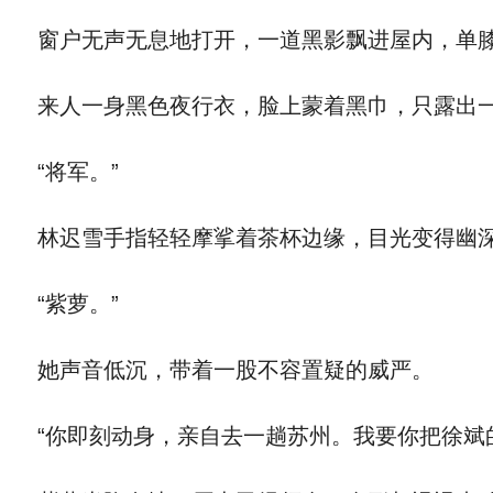
窗户无声无息地打开，一道黑影飘进屋内，单
来人一身黑色夜行衣，脸上蒙着黑巾，只露出一
“将军。”
林迟雪手指轻轻摩挲着茶杯边缘，目光变得幽深
“紫萝。”
她声音低沉，带着一股不容置疑的威严。
“你即刻动身，亲自去一趟苏州。我要你把徐斌