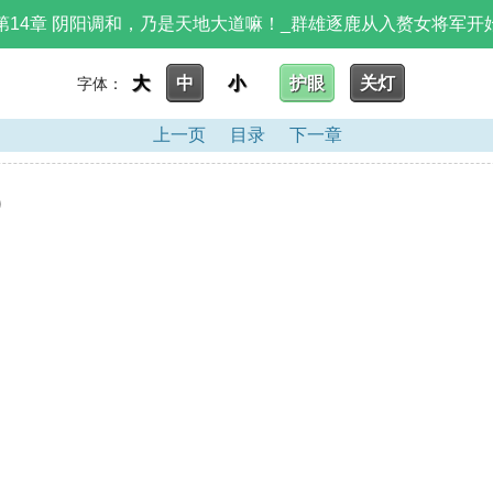
第14章 阴阳调和，乃是天地大道嘛！_群雄逐鹿从入赘女将军开
大
中
小
护眼
关灯
字体：
上一页
目录
下一章
)
。