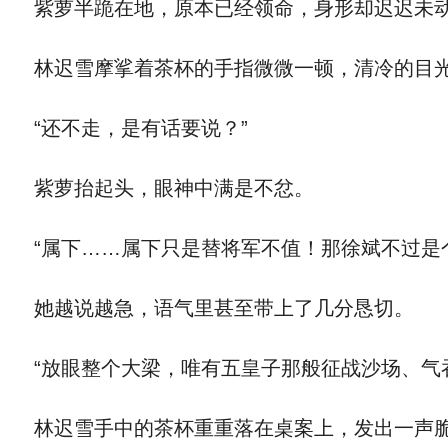
紫萝半跪在地，原本已经领命，身形却迟迟未动
林迟雪摩挲着茶杯的手指微微一顿，清冷的目
“还不走，是有话要说？”
紫萝抬起头，眼神中满是不忿。
“属下……属下只是替将军不值！那徐斌不过是
她越说越急，语气里甚至带上了几分恳切。
“放眼整个大梁，唯有五皇子那般征战沙场、气
林迟雪手中的茶杯重重落在桌案上，发出一声脆