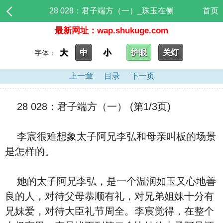
28 028：君子端方（一）_珠玉在侧
首页
最新网址：wap.shukuge.com
大
中
小
护眼
关灯
字体：
上一章
目录
下一页
28 028：君子端方（一） (第1/3页)
李宸很难想象太子阿兄李弘和母亲叫板的场景
是怎样的。
她的太子阿兄李弘，是一个温润如玉又心地善
良的人，对待父母恭顺有礼，对兄弟姐妹十分有
兄妹爱，对待大臣礼节周全。李宸觉得，在整个