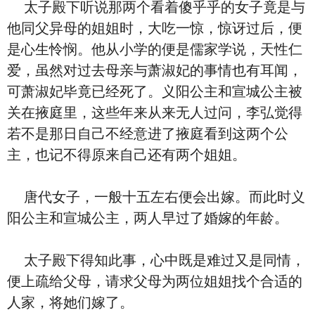
太子殿下听说那两个看着傻乎乎的女子竟是与
他同父异母的姐姐时，大吃一惊，惊讶过后，便
是心生怜悯。他从小学的便是儒家学说，天性仁
爱，虽然对过去母亲与萧淑妃的事情也有耳闻，
可萧淑妃毕竟已经死了。义阳公主和宣城公主被
关在掖庭里，这些年来从来无人过问，李弘觉得
若不是那日自己不经意进了掖庭看到这两个公
主，也记不得原来自己还有两个姐姐。
唐代女子，一般十五左右便会出嫁。而此时义
阳公主和宣城公主，两人早过了婚嫁的年龄。
太子殿下得知此事，心中既是难过又是同情，
便上疏给父母，请求父母为两位姐姐找个合适的
人家，将她们嫁了。