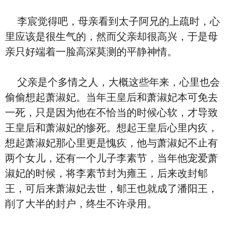
李宸觉得吧，母亲看到太子阿兄的上疏时，心
里应该是很生气的，然而父亲却很高兴，于是母
亲只好端着一脸高深莫测的平静神情。
父亲是个多情之人，大概这些年来，心里也会
偷偷想起萧淑妃。当年王皇后和萧淑妃本可免去
一死，只是因为他在不恰当的时候心软，才导致
王皇后和萧淑妃的惨死。想起王皇后心里内疚，
想起萧淑妃那心里更是愧疚，他与萧淑妃不止有
两个女儿，还有一个儿子李素节，当年他宠爱萧
淑妃的时候，将李素节封为雍王，后来改封郇
王，可后来萧淑妃去世，郇王也就成了潘阳王，
削了大半的封户，终生不许录用。