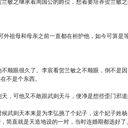
兰敏之继承着周国公的爵位，想着要培养贺兰敏之
可外祖母和母亲之前一直都在袒护他，如今可算是等
不顺眼很久了。李宸看贺兰敏之不顺眼，倒不是因
实在不是个东西。
天，可他又不敢跟武则天斗，便净是想些歪门邪道
候武则天本来是为李弘挑了个妃子，这个妃子姓杨
婚，简直就是天造地设的一对，当时连婚期都选好了