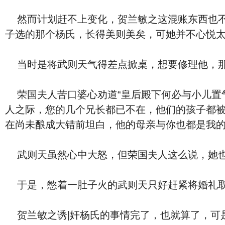
然而计划赶不上变化，贺兰敏之这混账东西也不
子选的那个杨氏，长得美则美矣，可她并不心悦太
当时是将武则天气得差点掀桌，想要修理他，那
荣国夫人苦口婆心劝道“皇后殿下何必与小儿置
人之际，您的几个兄长都已不在，他们的孩子都
在尚未酿成大错前坦白，他的母亲与你也都是我的
武则天虽然心中大怒，但荣国夫人这么说，她也
于是，憋着一肚子火的武则天只好赶紧将婚礼取
贺兰敏之诱|奸杨氏的事情完了，也就算了，可