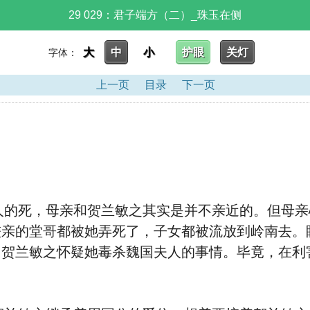
29 029：君子端方（二）_珠玉在侧
大
中
小
护眼
关灯
字体：
上一页
目录
下一页
的死，母亲和贺兰敏之其实是并不亲近的。但母亲
较亲的堂哥都被她弄死了，子女都被流放到岭南去。
日贺兰敏之怀疑她毒杀魏国夫人的事情。毕竟，在利