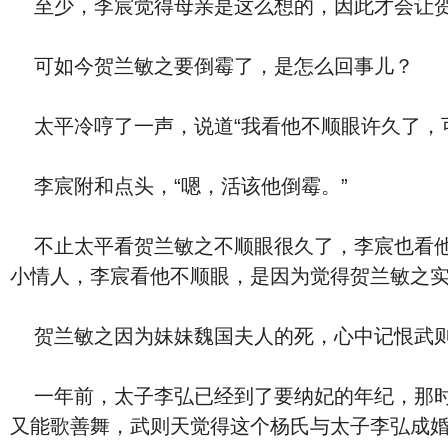
至少，李宸觉得母亲是这么想的，因此才会让贺
可如今贺兰敏之要倒霉了，是怎么回事儿？
太平冷哼了一声，说道“我看他不顺眼许久了，
李宸附和点头，“嗯，活该他倒霉。”
不止太平看贺兰敏之不顺眼很久了，李宸也看他
小情人，李宸看他不顺眼，是因为觉得贺兰敏之
贺兰敏之因为妹妹魏国夫人的死，心中记恨武则
一年前，太子李弘已经到了要纳妃的年纪，那时
又能歌善舞，武则天觉得这个杨氏与太子李弘成