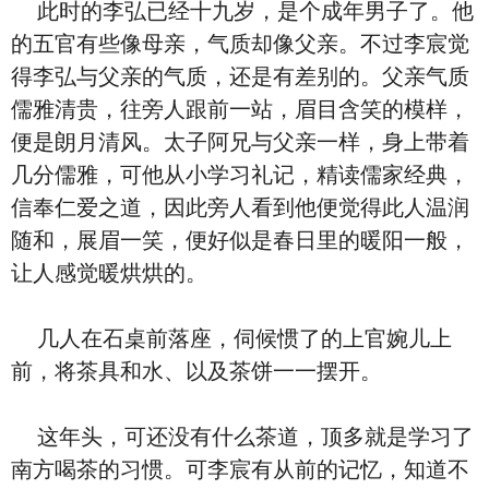
此时的李弘已经十九岁，是个成年男子了。他
的五官有些像母亲，气质却像父亲。不过李宸觉
得李弘与父亲的气质，还是有差别的。父亲气质
儒雅清贵，往旁人跟前一站，眉目含笑的模样，
便是朗月清风。太子阿兄与父亲一样，身上带着
几分儒雅，可他从小学习礼记，精读儒家经典，
信奉仁爱之道，因此旁人看到他便觉得此人温润
随和，展眉一笑，便好似是春日里的暖阳一般，
让人感觉暖烘烘的。
几人在石桌前落座，伺候惯了的上官婉儿上
前，将茶具和水、以及茶饼一一摆开。
这年头，可还没有什么茶道，顶多就是学习了
南方喝茶的习惯。可李宸有从前的记忆，知道不