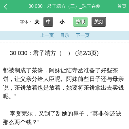
30 030：君子端方（三）_珠玉在侧
首页
大
中
小
护眼
关灯
字体：
上一页
目录
下一页
30 030：君子端方（三） (第2/3页)
都被制成了茶饼，阿妹让陆寺丞准备了好些茶
饼，让父亲分给大臣呢。阿妹前些日子还与母亲
说，茶饼放着也是放着，她要将茶饼拿出去卖钱
呢。”
李贤莞尔，又刮了刮她的鼻子，“莫非你还缺
那么两个钱？”