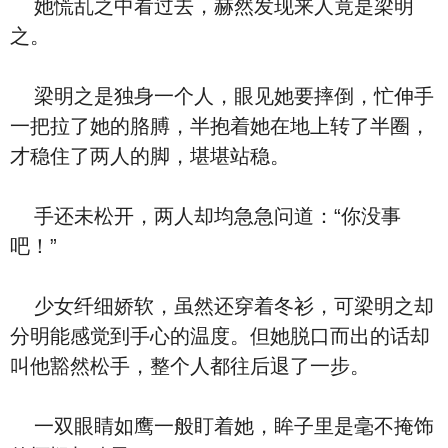
她慌乱之中看过去，赫然发现来人竟是梁明
之。
梁明之是独身一个人，眼见她要摔倒，忙伸手
一把拉了她的胳膊，半抱着她在地上转了半圈，
才稳住了两人的脚，堪堪站稳。
手还未松开，两人却均急急问道：“你没事
吧！”
少女纤细娇软，虽然还穿着冬衫，可梁明之却
分明能感觉到手心的温度。但她脱口而出的话却
叫他豁然松手，整个人都往后退了一步。
一双眼睛如鹰一般盯着她，眸子里是毫不掩饰