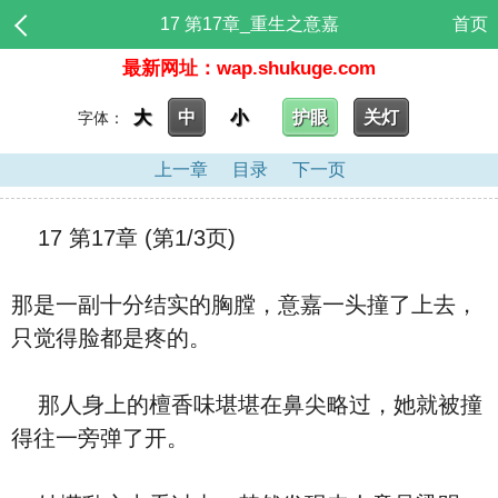
17 第17章_重生之意嘉
首页
最新网址：wap.shukuge.com
大
中
小
护眼
关灯
字体：
上一章
目录
下一页
17 第17章 (第1/3页)
那是一副十分结实的胸膛，意嘉一头撞了上去，
只觉得脸都是疼的。
那人身上的檀香味堪堪在鼻尖略过，她就被撞
得往一旁弹了开。