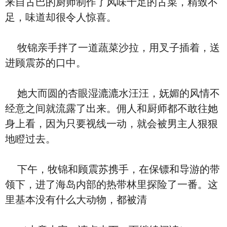
来自古巴的厨师制作了风味十足的古菜，精致不
足，味道却很令人惊喜。
牧锦亲手拌了一道蔬菜沙拉，用叉子插着，送
进顾震苏的口中。
她大而圆的杏眼湿漉漉水汪汪，妩媚的风情不
经意之间就流露了出来。佣人和厨师都不敢往她
身上看，因为只要视线一动，就会被男主人狠狠
地瞪过去。
下午，牧锦和顾震苏携手，在保镖和导游的带
领下，进了海岛内部的热带林里探险了一番。这
里基本没有什么大动物，都被清