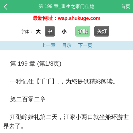
第 199 章_重生之豪门佳媳
首页
最新网址：wap.shukuge.com
大
中
小
护眼
关灯
字体：
上一章
目录
下一页
第 199 章 (第1/3页)
一秒记住【千千】.，为您提供精彩阅读。
第二百零二章
江劭峥婚礼第二天，江家小两口就坐船环游世
界去了。