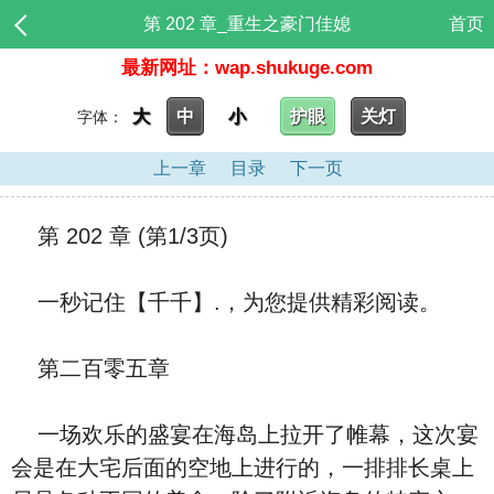
第 202 章_重生之豪门佳媳
首页
最新网址：wap.shukuge.com
大
中
小
护眼
关灯
字体：
上一章
目录
下一页
第 202 章 (第1/3页)
一秒记住【千千】.，为您提供精彩阅读。
第二百零五章
一场欢乐的盛宴在海岛上拉开了帷幕，这次宴
会是在大宅后面的空地上进行的，一排排长桌上