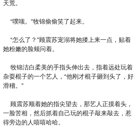
天荒。
“噗嗤。”牧锦偷偷笑了起来。
“怎么了？”顾震苏宠溺将她搂上来一点，贴着
她粉嫩的脸颊问着。
牧锦洁白柔美的手指头伸出去，指着远处玩着
杂耍棍子的一个艺人，“他刚才棍子砸到头了，好
滑稽。”
顾震苏顺着她的指尖望去，那艺人正摸着头，
一脸苦相，然后抓着自己玩的棍子敲来敲去，惹
得旁边的人嘻嘻哈哈。