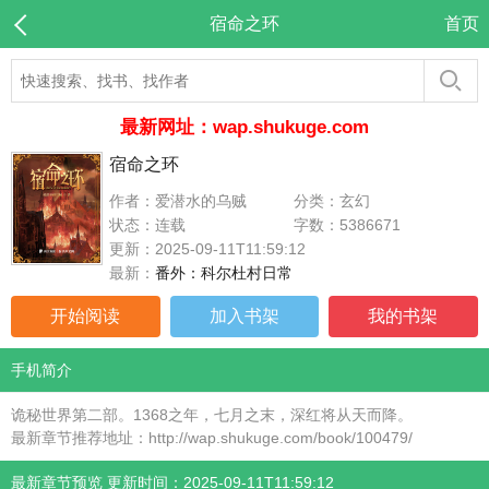
宿命之环
首页
最新网址：wap.shukuge.com
宿命之环
作者：爱潜水的乌贼
分类：玄幻
状态：连载
字数：5386671
更新：2025-09-11T11:59:12
最新：
番外：科尔杜村日常
开始阅读
加入书架
我的书架
手机简介
诡秘世界第二部。1368之年，七月之末，深红将从天而降。
最新章节推荐地址：http://wap.shukuge.com/book/100479/
最新章节预览 更新时间：2025-09-11T11:59:12