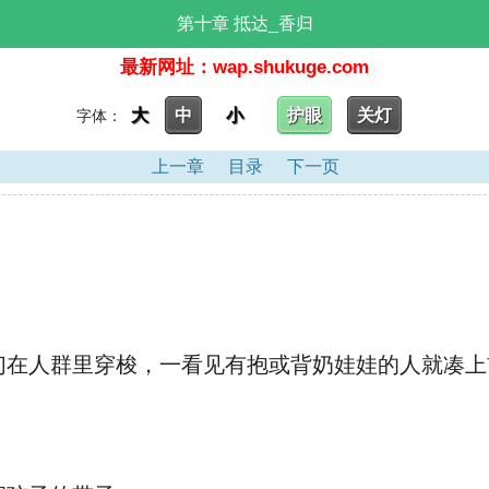
第十章 抵达_香归
最新网址：wap.shukuge.com
大
中
小
护眼
关灯
字体：
上一章
目录
下一页
在人群里穿梭，一看见有抱或背奶娃娃的人就凑上