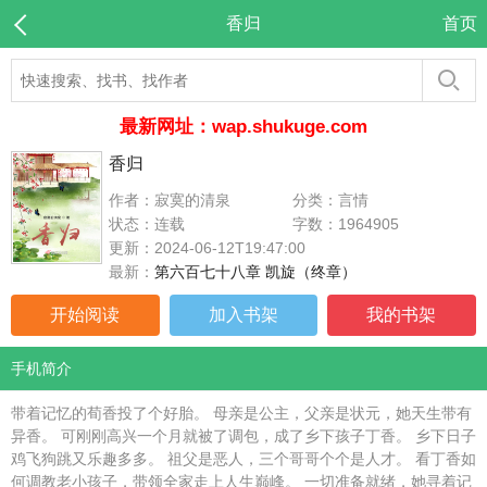
香归
首页
最新网址：wap.shukuge.com
香归
作者：寂寞的清泉
分类：言情
状态：连载
字数：1964905
更新：2024-06-12T19:47:00
最新：
第六百七十八章 凯旋（终章）
开始阅读
加入书架
我的书架
手机简介
带着记忆的荀香投了个好胎。 母亲是公主，父亲是状元，她天生带有
异香。 可刚刚高兴一个月就被了调包，成了乡下孩子丁香。 乡下日子
鸡飞狗跳又乐趣多多。 祖父是恶人，三个哥哥个个是人才。 看丁香如
何调教老小孩子，带领全家走上人生巅峰。 一切准备就绪，她寻着记