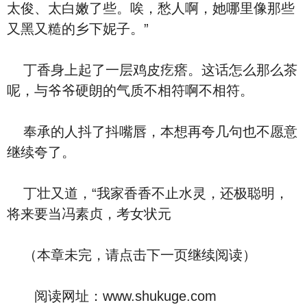
太俊、太白嫩了些。唉，愁人啊，她哪里像那些
又黑又糙的乡下妮子。”
丁香身上起了一层鸡皮疙瘩。这话怎么那么茶
呢，与爷爷硬朗的气质不相符啊不相符。
奉承的人抖了抖嘴唇，本想再夸几句也不愿意
继续夸了。
丁壮又道，“我家香香不止水灵，还极聪明，
将来要当冯素贞，考女状元
（本章未完，请点击下一页继续阅读）
阅读网址：www.shukuge.com