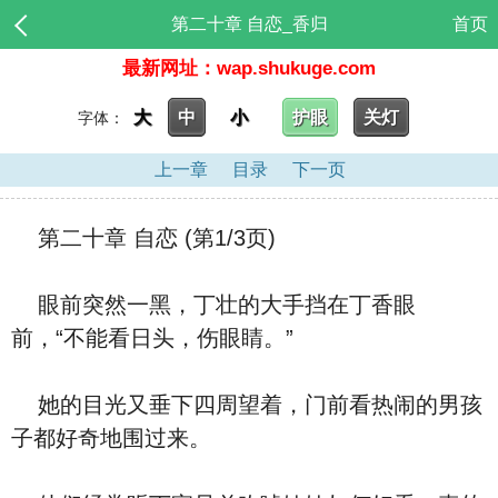
第二十章 自恋_香归
首页
最新网址：wap.shukuge.com
大
中
小
护眼
关灯
字体：
上一章
目录
下一页
第二十章 自恋 (第1/3页)
眼前突然一黑，丁壮的大手挡在丁香眼
前，“不能看日头，伤眼睛。”
她的目光又垂下四周望着，门前看热闹的男孩
子都好奇地围过来。