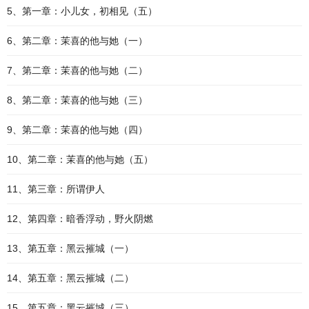
5、第一章：小儿女，初相见（五）
6、第二章：茉喜的他与她（一）
7、第二章：茉喜的他与她（二）
8、第二章：茉喜的他与她（三）
9、第二章：茉喜的他与她（四）
10、第二章：茉喜的他与她（五）
11、第三章：所谓伊人
12、第四章：暗香浮动，野火阴燃
13、第五章：黑云摧城（一）
14、第五章：黑云摧城（二）
15、第五章：黑云摧城（三）