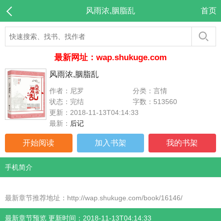
风雨浓,胭脂乱
首页
最新网址：wap.shukuge.com
风雨浓,胭脂乱
作者：尼罗
分类：言情
状态：完结
字数：513560
更新：2018-11-13T04:14:33
最新：
后记
开始阅读
加入书架
我的书架
手机简介
最新章节推荐地址：http://wap.shukuge.com/book/16146/
最新章节预览 更新时间：2018-11-13T04:14:33