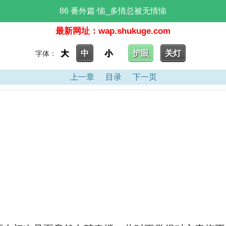
86 番外篇·恼_多情总被无情恼
最新网址：wap.shukuge.com
大
中
小
护眼
关灯
字体：
上一章
目录
下一页