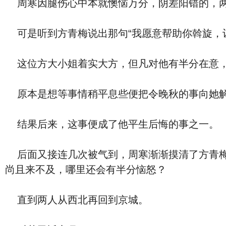
周寒因腿伤心中本就懊恼万分，阴差阳错的，两
可是听到方青梅说出那句“我愿意帮助你斡旋，
这位方大小姐着实大方，但凡对他有半分在意，
原本是想等事情稍平息些便把令晚秋的事向她解
结果后来，这事便成了他平生后悔的事之一。
后面又接连几次被气到，周寒渐渐摸清了方青梅
尚且来不及，哪里还会有半分恼怒？
直到两人从西北再回到京城。