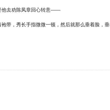
他去劝陈凤章回心转意——
袍带，秀长手指微微一顿，然后就那么垂着脸，垂着