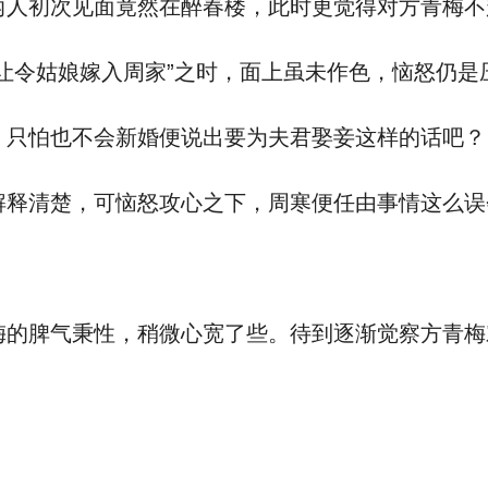
人初次见面竟然在醉春楼，此时更觉得对方青梅不
让令姑娘嫁入周家”之时，面上虽未作色，恼怒仍是
只怕也不会新婚便说出要为夫君娶妾这样的话吧？
释清楚，可恼怒攻心之下，周寒便任由事情这么误
的脾气秉性，稍微心宽了些。待到逐渐觉察方青梅