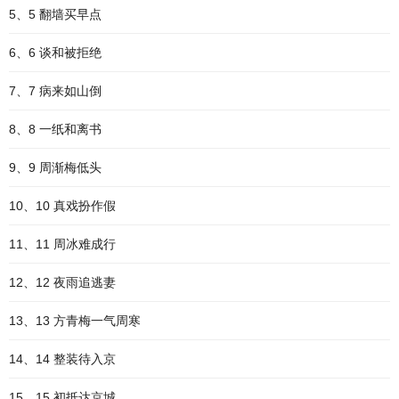
5、5 翻墙买早点
6、6 谈和被拒绝
7、7 病来如山倒
8、8 一纸和离书
9、9 周渐梅低头
10、10 真戏扮作假
11、11 周冰难成行
12、12 夜雨追逃妻
13、13 方青梅一气周寒
14、14 整装待入京
15、15 初抵达京城