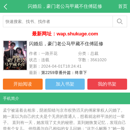
闪婚后，豪门老公马甲藏不住傅廷修
首页
最新网址：wap.shukuge.com
闪婚后，豪门老公马甲藏不住傅廷修
作者：一路开花
分类：总裁
状态：连载
字数：3561020
更新：2024-04-01T18:24:41
最新：
第2259章番外篇：终章下
开始阅读
加入书架
我的书架
手机简介
孟宁被逼着去相亲，阴差阳错与京市权势滔天的傅家掌权人闪婚了。
她一直以为自己的丈夫是个无房的普通人，想着就这样平淡的过一辈
子。 直到有一天，她发现了丈夫的秘密。直到她恢复记忆，发现自己
曾有个女儿。 他指着与自己相似的女儿问她：“这怎么解释？”她一脸