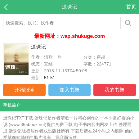
遗珠记
首页
最新网址：wap.shukuge.com
遗珠记
作者：清歌一片
分类：穿越
状态：完结
字数：224771
更新：2018-11-13T04:50:08
最新：
51 51
开始阅读
加入书架
我的书架
手机简介
遗珠记TXT下载,遗珠记是作者清歌一片精心创作的一本非常好看的小
说,(www.365book.net)提供免费下载,电子书内容由网友上传,整理而
成,遗珠记版权属作者或出版社所有,下载后请在24小时之内删除.他的
爱就像她徜徉的那片深海，宽容而沉默。