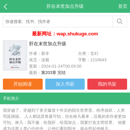
肝在末世加点升级
首页
最新网址：wap.shukuge.com
肝在末世加点升级
作者：新丰
分类：玄幻
状态：连载
字数：1210643
更新：2024-01-24T00:09:00
最新：
第203章 完结
开始阅读
加入书架
我的书架
手机简介
我穿越了。穿越到了兽灾爆发十年后的陌生世界里。秩序崩坏，人类
苟延残喘。 人人都说异兽最可怕，但在林凡看来，活着的幸存者更加
可怕。林凡：我不服，给我肝，给我加点，我要打造文明世界。 他要
成为这群人类心中的光，让他们看到阳光，就会想起他林凡。